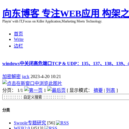
向东博客 专注WEB应用 构架之
Playin' with IT,Focus on Killer Application,Marketing Meets Technology.
首页
Write
边栏
windows中关闭高危端口TCP & UDP：135、137、138、139、4
加密解密
jack
2023-4-20 10:21
分页： 1/1
1
[ 显示模式：
摘要
|
列表
]
分类
Swoole专题研究
[56]
WEB2.0
[4513]