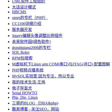
UML软件工程组织
大话设计模式
HBCMS
onsrs的专栏（PHP）
CC1100详细介绍
服务器开发
Jquery编辑头像调整比例插件
未来软件园[绿色软件]
dongliqiang2006的专栏
SQL Relay
RPM包搜索
M虚拟机下Linux arm COM(串口)与JTAG(并口) 配置图解
PHP视频点播系统
MySQL实验室 因为专注，所以专业
我的技术生活-王炜
电子导盲犬
Serial HOWTO
Php_Dio_Linux
三哥的BLOG（DBA&php)
飘易博客 - 关注SEO，网站