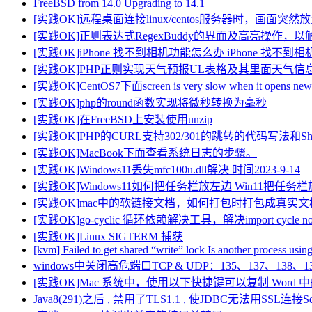
FreeBSD from 14.0 Upgrading to 14.1
[实践OK]远程桌面连接linux/centos服务器时，画面
[实践OK]正则表达式RegexBuddy的界面及高亮操作
[实践OK]iPhone 找不到相机功能怎么办 iPhone 找
[实践OK]PHP正则实现天气预报UL表格及其里面天气
[实践OK]CentOS7下面screen is very slow when it opens n
[实践OK]php的round函数实现将微秒转换为毫秒
[实践OK]在FreeBSD上安装使用unzip
[实践OK]PHP的CURL支持302/301的跳转的代码写法和Sh
[实践OK]MacBook下面查看系统日志的步骤。
[实践OK]Windows11丢失mfc100u.dll解决 时间2023-9-14
[实践OK]Windows11如何把任务栏放左边 Win11把
[实践OK]mac中的软链接文档，如何打包时打包成真实
[实践OK]go-cyclic 循环依赖解决工具，解决import cycle not
[实践OK]Linux SIGTERM 捕获
[kvm] Failed to get shared “write” lock Is another process usin
windows中关闭高危端口TCP & UDP：135、137、138、13
[实践OK]Mac 系统中，使用以下快捷键可以复制 Wor
Java8(291)之后 , 禁用了TLS1.1 , 使JDBC无法用SSL连