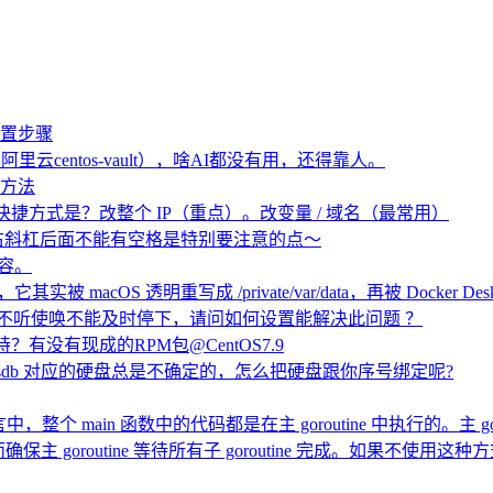
的配置步骤
里云centos-vault），啥AI都没有用，还得靠人。
释方法
快捷方式是？改整个 IP（重点）。改变量 / 域名（最常用）
成多行时的右斜杠后面不能有空格是特别要注意的点～
内容。
径”，它其实被 macOS 透明重写成 /private/var/data，再被 Dock
有些不听使唤不能及时停下，请问如何设置能解决此问题 ？
7下无法支持？有没有现成的RPM包@CentOS7.9
db sdc sdb 对应的硬盘总是不确定的，怎么把硬盘跟你序号绑定呢?
语言中，整个 main 函数中的代码都是在主 goroutine 中执行的
能提前退出而确保主 goroutine 等待所有子 goroutine 完成。如果不使用