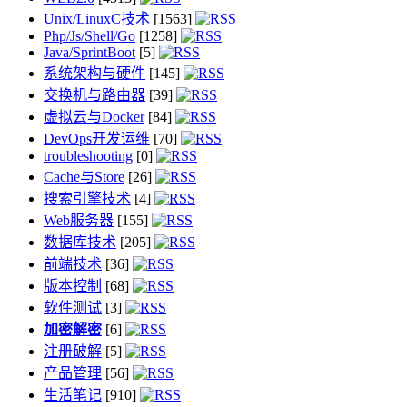
Unix/LinuxC技术
[1563]
Php/Js/Shell/Go
[1258]
Java/SprintBoot
[5]
系统架构与硬件
[145]
交换机与路由器
[39]
虚拟云与Docker
[84]
DevOps开发运维
[70]
troubleshooting
[0]
Cache与Store
[26]
搜索引擎技术
[4]
Web服务器
[155]
数据库技术
[205]
前端技术
[36]
版本控制
[68]
软件测试
[3]
加密解密
[6]
注册破解
[5]
产品管理
[56]
生活笔记
[910]