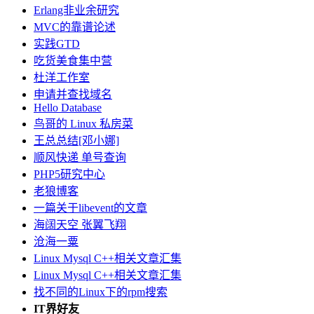
Erlang非业余研究
MVC的靠谱论述
实践GTD
吃货美食集中营
杜洋工作室
申请并查找域名
Hello Database
鸟哥的 Linux 私房菜
王总总结[邓小娜]
顺风快递 单号查询
PHP5研究中心
老狼博客
一篇关于libevent的文章
海阔天空 张翼飞翔
沧海一粟
Linux Mysql C++相关文章汇集
Linux Mysql C++相关文章汇集
找不同的Linux下的rpm搜索
IT界好友