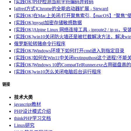
[实践OK]PHP检测当前字符编码并转码
[alfred方式]Chrome的全能启动器扩展 - Steward
[实践OK]在Mac上关闭/打开聚焦索引,【macOS】“聚
[实践OK]mysql加密存储敏感数据
[实践OK]Alpine Linux 网络连接工具 - iproute2 / ip ss，安装
[实践OK]win10关闭防火墙还是被拦截解决方法，解决w
俄罗斯轮转赌命令行程序
[实践OK]Windows环境下如何打开cmd进入到指定目录
[实践OK]如何在Win11中关闭textinputhost这个进程?不能
[实践OK]Windows 10的CompatTelRunner.exe占用磁盘
[实践OK]win10怎么关闭电脑后台运行程序
链接
技术大类
javascript教材
PHP设计模式介绍
thinkPHP学习文档
Linux研究