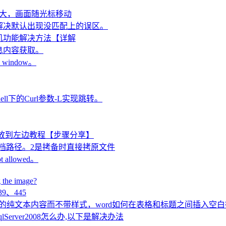
突然放大，画面随光标移动
，以解决默认出现没匹配上的误区。
不到相机功能解决方法【详解
信息内容获取。
ew window。
ell下的Curl参数-L实现跳转。
任务栏放到左边教程【步骤分享】
文档路径。2是拷备时直接拷原文件
 allowed。
g the image?
9、445
d 中的纯文本内容而不带样式，word如何在表格和标题之间插入空
接SqlServer2008怎么办,以下是解决办法