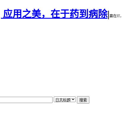
 | 应用之美，在于药到病除
|
赢在IT，