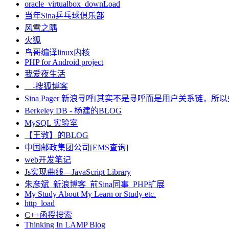
oracle_virtualbox_downLoad
当年Sina乒乓球俱乐部
风雪之隅
火狐
鸟哥编译linux内核
PHP for Android project
我爱夜生活
-搜狐博客
Sina Pager 新浪寻呼[其实不是寻呼而是用户关系链，所以
Berkeley DB - 杨建的BLOG
MySQL 实验室
【王敩】的BLOG
中国邮政集团公司[EMS查询]
web开发笔记
Js实现曲线—JavaScript Library
朱彦斌_新浪博客_前Sina同事_PHP扩展
My Study About My Learn or Study etc.
http_load
C++函授搜索
Thinking In LAMP Blog