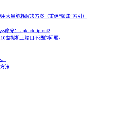
焦”使用大量能耗解决方案（重建“聚焦”索引）
ss命令： apk add iprout2
in10虚拟机上端口不通的问题。
关。
高的方法