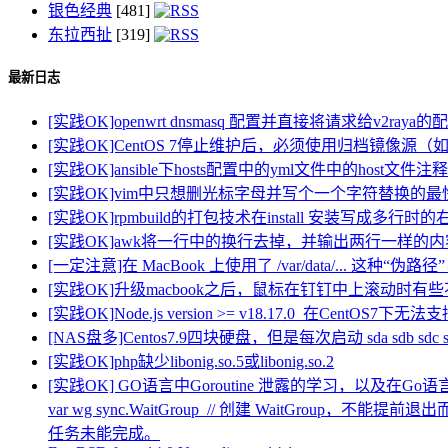
银色经典
[481]
东拉西扯
[319]
最新日志
[实践OK]openwrt dnsmasq 配置并直接将请求给v2raya
[实践OK]CentOS 7停止维护后，必须使用归档镜像源（如阿
[实践OK]ansible下hosts配置中的yml文件中的host文件注
[实践OK]vim中只想删光标字母并写个一个字符替换的最
[实践OK]rpmbuild的打包技术在install 安装写
[实践OK]awk将一行中的换行去掉，并输出两行一样的
[一定注意]在 MacBook 上使用了 /var/data/... 这种“伪路
[实践OK]升级macbook之后，鼠标在钉钉中上滚动时
[实践OK]Node.js version >= v18.17.0 在CentOS
[NAS盘多]Centos7.9四块硬盘，但是每次启动 sda s
[实践OK]php缺少libonig.so.5或libonig.so.2
[实践OK] GO语言中Goroutine 泄露的学习，以及在Go
var wg sync.WaitGroup // 创建 WaitGroup，不
任务未能完成。