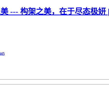
美 --- 构架之美，在于尽态极妍
45